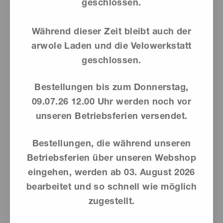
geschlossen.
Sie können die Speicherung der Cookies durch eine
entsprechende Einstellung Ihrer Browser-Software
verhindern; wir weisen Sie jedoch darauf hin, dass Sie
Während dieser Zeit bleibt auch der
in diesem Fall gegebenenfalls nicht sämtliche
arwole Laden und die Velowerkstatt
Funktionen dieser Website vollumfänglich werden
geschlossen.
nutzen können. Sie können darüber hinaus die
Erfassung der durch das Cookie erzeugten und auf Ihre
Bestellungen bis zum Donnerstag,
Nutzung der Website bezogenen Daten (inkl. Ihrer IP-
09.07.26 12.00 Uhr werden noch vor
Adresse) an Google sowie die Verarbeitung dieser
unseren Betriebsferien versendet.
Daten durch Google verhindern, indem sie das unter
dem folgenden Link verfügbare Browser-Plugin
herunterladen und installieren:
Bestellungen, die während unseren
https://tools.google.com/dlpage/gaoptout?hl=de
Betriebsferien über unseren Webshop
eingehen, werden ab
03. August 2026
bearbeitet und so schnell wie möglich
zugestellt.
Verwendung von Google