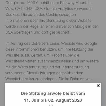
Google Inc. 1600 Amphitheatre Parkway Mountain
View, CA 94043, USA. Google Analytics verwendet
Cookies. Die durch das Cookie erzeugten
Informationen über Ihre Benutzung dieser Website
werden in der Regel an einen Server von Google in den
USA übertragen und dort gespeichert.
Im Auftrag des Betreibers dieser Website wird Google
diese Informationen benutzen, um Ihre Nutzung der
Website auszuwerten, um Reports über die
Websiteaktivitäten zusammenzustellen und um weitere
mit der Websitenutzung und der Internetnutzung
verbundene Dienstleistungen gegenüber dem
Websitebetreiber zu erbringen. Die im Rahmen von
Google Analytics von Ihrem Browser übermittelte IP-
Adresse wird nicht mit anderen Daten von Google
Die Stiftung arwole bleibt vom
zusammengeführt.
11. Juli bis 02. August 2026