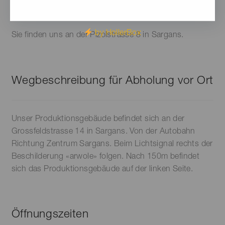
13:00 bis 17:30 Uhr geöffnet.
by HollerBox
Sie finden uns an der Pizolstrasse 8 in Sargans.
Wegbeschreibung für Abholung vor Ort
Unser Produktionsgebäude befindet sich an der
Grossfeldstrasse 14 in Sargans. Von der Autobahn
Richtung Zentrum Sargans. Beim Lichtsignal rechts der
Beschilderung «arwole» folgen. Nach 150m befindet
sich das Produktionsgebäude auf der linken Seite.
Öffnungszeiten