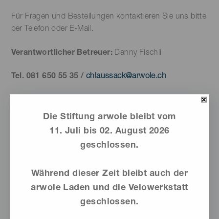
Für Fragen und Bestellungen kontaktieren Sie uns bitte
per Telefon oder E-Mail.
Verantwortlicher Betreuer:
Danny Fischli
Tel. 081 650 55 35 /
chlaussack@arwole.ch
Wir sind bereit und freuen uns auf Ihre Bestellung!
Die Stiftung arwole bleibt vom
11. Juli bis 02. August 2026
geschlossen.
Während dieser Zeit bleibt auch der
arwole Laden und die Velowerkstatt
geschlossen.