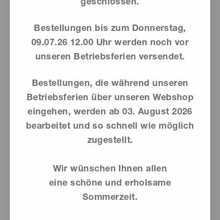
geschlossen.
Bestellungen bis zum Donnerstag,
Dieses
Produkt
09.07.26 12.00 Uhr werden noch vor
weist
unseren Betriebsferien versendet.
mehrere
Varianten
Bestellungen, die während unseren
auf.
Betriebsferien über unseren Webshop
Die
eingehen, werden ab
03. August 2026
Optionen
bearbeitet und so schnell wie möglich
können
auf
zugestellt.
der
Produktseite
Wir wünschen Ihnen allen
gewählt
eine schöne und erholsame
werden
Sommerzeit.