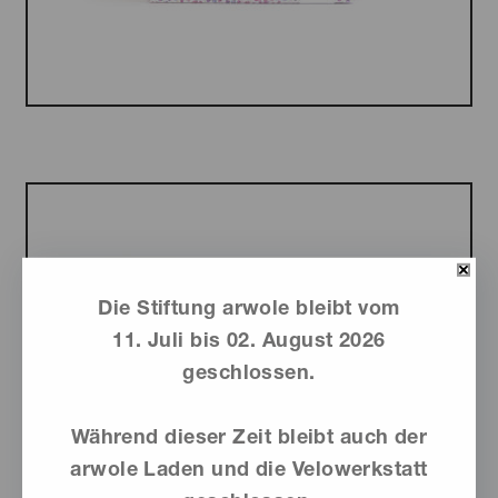
gewählt
werden
Dieses
Produkt
weist
mehrere
Varianten
auf.
Die
Die Stiftung arwole bleibt vom
Optionen
11. Juli bis 02. August 2026
können
geschlossen.
auf
der
Produktseite
Während dieser Zeit bleibt auch der
gewählt
arwole Laden und die Velowerkstatt
werden