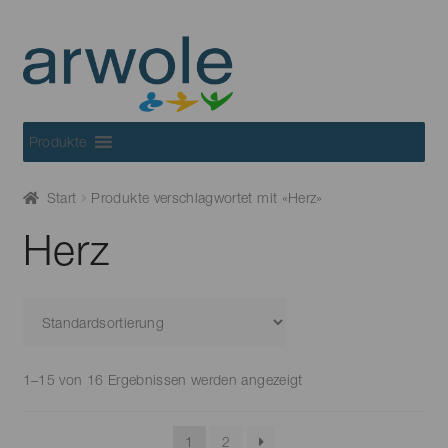
Skip
Skip
to
to
navigation
content
Produkte
Start
Produkte verschlagwortet mit «Herz»
Herz
1–15 von 16 Ergebnissen werden angezeigt
1
2