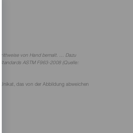
chrittweise von Hand bemalt. … Dazu
y Standards ASTM F963-2008 (Quelle:
n Unikat, das von der Abbildung abweichen