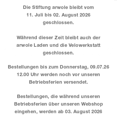
Menge
Die Stiftung arwole bleibt vom
11. Juli bis 02. August 2026
geschlossen.
m
Während dieser Zeit bleibt auch der
arwole Laden und die Velowerkstatt
 einzelne Figur wird geprüft und mit großer Kunstfertigkeit s
geschlossen.
nie 2009/48/EG, die DIN EN 71 und die internationale Norm To
Bestellungen bis zum Donnerstag, 09.07.26
cht – mit viel Freude & Engagement. Es erwartet Sie daher ei
12.00 Uhr werden noch vor unseren
Betriebsferien versendet.
Bestellungen, die während unseren
Betriebsferien über unseren Webshop
eingehen, werden ab
03. August 2026