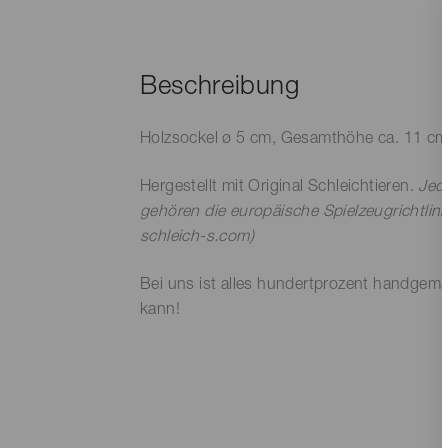
Beschreibung
Holzsockel ø 5 cm, Gesamthöhe ca. 11 c
Hergestellt mit Original Schleichtieren.
Jede
gehören die europäische Spielzeugrichtli
schleich-s.com)
Bei uns ist alles hundertprozent handgema
kann!