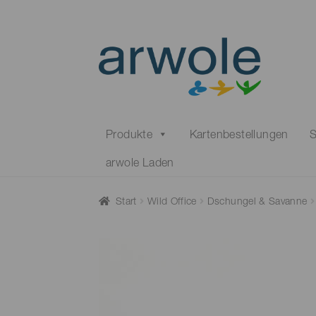
Skip
Skip
to
to
navigation
content
Produkte
Kartenbestellungen
S
arwole Laden
Start
Wild Office
Dschungel & Savanne