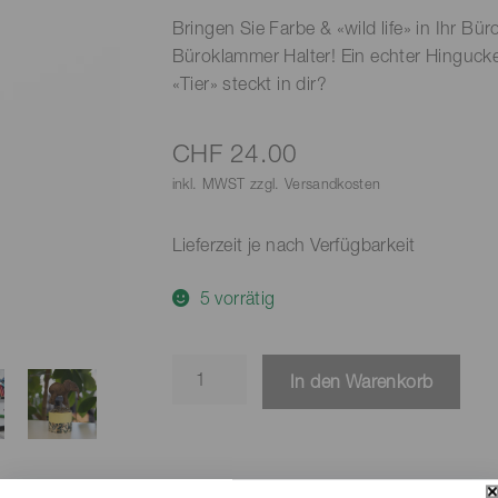
Bringen Sie Farbe & «wild life» in Ihr B
Büroklammer Halter! Ein echter Hinguck
«Tier» steckt in dir?
CHF
24.00
inkl. MWST zzgl. Versandkosten
Lieferzeit je nach Verfügbarkeit
5 vorrätig
Büroklammer
In den Warenkorb
Halter
«Orang-
Utan
Junges»