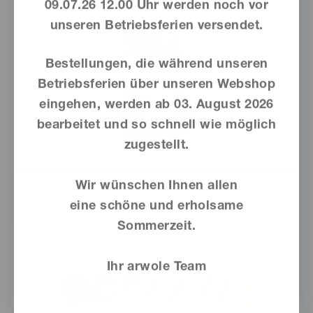
09.07.26 12.00 Uhr werden noch vor
unseren Betriebsferien versendet.
Bestellungen, die während unseren
Betriebsferien über unseren Webshop
eingehen, werden ab
03. August 2026
bearbeitet und so schnell wie möglich
zugestellt.
Dieses
Wir wünschen Ihnen allen
Produkt
eine schöne und erholsame
weist
Sommerzeit.
mehrere
Varianten
Ihr arwole Team
auf.
Die
Optionen