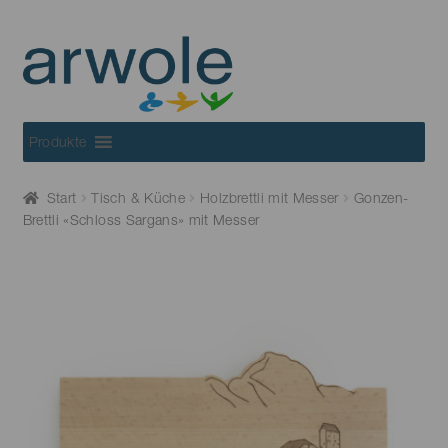
Skip
Skip
to
to
navigation
content
Produkte
Start
Tisch & Küche
Holzbrettli mit Messer
Gonzen-
Brettli «Schloss Sargans» mit Messer