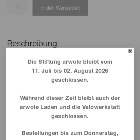
Gonzen-
In den Warenkorb
Brettli
"Schloss
Sargans"
mit
Beschreibung
Messer
Menge
Masse: ca. 28 cm × 19 cm × 1,4 cm
Die Stiftung arwole bleibt vom
11. Juli bis 02. August 2026
mit magnetischer Messerhalterung
geschlossen.
Ähnliche Produkte
Während dieser Zeit bleibt auch der
arwole Laden und die Velowerkstatt
geschlossen.
Bestellungen bis zum Donnerstag,