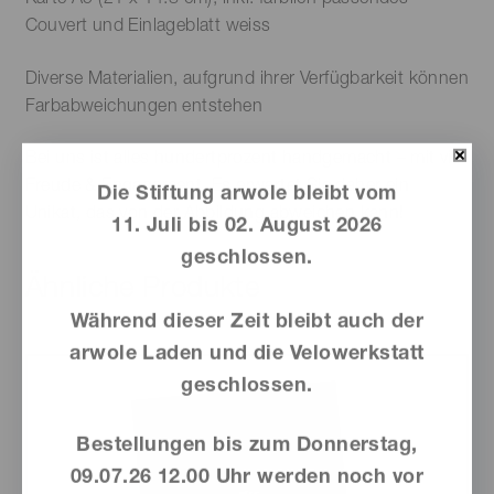
Couvert und Einlageblatt weiss
Diverse Materialien, aufgrund ihrer Verfügbarkeit können
Farbabweichungen entstehen
Bei uns ist alles hundertprozent handgemacht – mit viel
Freude & Engagement. Es erwartet Sie daher ein
Die Stiftung arwole bleibt vom
Unikat, das von der Abbildung abweichen kann!
11. Juli bis 02. August 2026
geschlossen.
Ähnliche Produkte
Während dieser Zeit bleibt auch der
arwole Laden und die Velowerkstatt
geschlossen.
Bestellungen bis zum Donnerstag,
09.07.26 12.00 Uhr werden noch vor