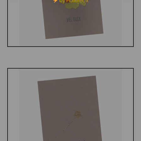
by HollerBox