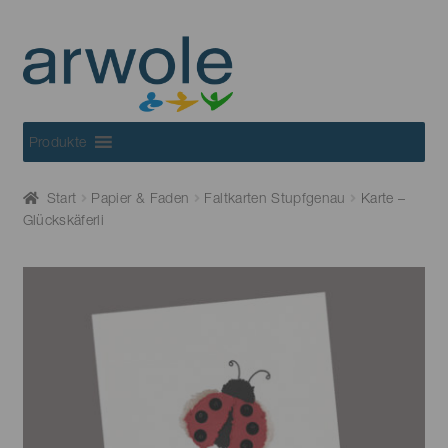
Skip
Skip
to
to
navigation
content
Produkte
Start
Papier & Faden
Faltkarten Stupfgenau
Karte –
Glückskäferli