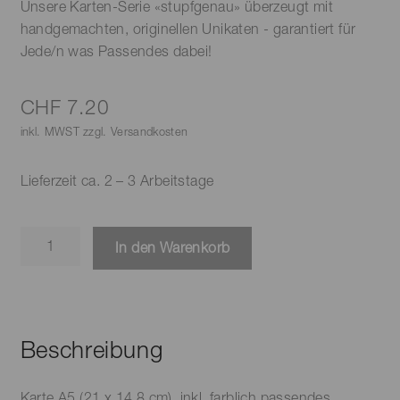
Unsere Karten-Serie «stupfgenau» überzeugt mit
handgemachten, originellen Unikaten - garantiert für
Jede/n was Passendes dabei!
CHF
7.20
inkl. MWST zzgl. Versandkosten
Lieferzeit ca. 2 – 3 Arbeitstage
Karte
In den Warenkorb
-
Glückskäferli
Menge
Beschreibung
Karte A5 (21 x 14.8 cm), inkl. farblich passendes