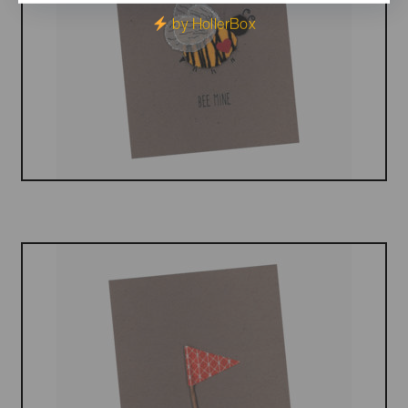
by HollerBox