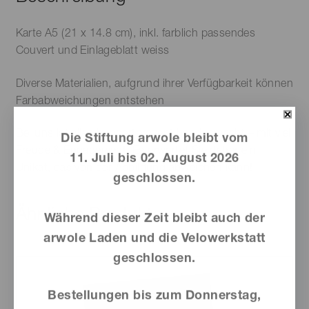
Karte A5 (21 x 14.8 cm), inkl. farblich passendes
Couvert und Einlageblatt weiss
Diverse Materialien, aufgrund ihrer Verfügbarkeit können
Farbabweichungen entstehen
Bei uns ist alles hundertprozent handgemacht – mit viel
Die Stiftung arwole bleibt vom
Freude & Engagement. Es erwartet Sie daher ein
11. Juli bis 02. August 2026
Unikat, das von der Abbildung abweichen kann!
geschlossen.
Ähnliche Produkte
Während dieser Zeit bleibt auch der
arwole Laden und die Velowerkstatt
geschlossen.
Bestellungen bis zum Donnerstag,