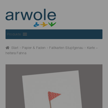
Skip
Skip
to
to
navigation
content
Produkte
Start
Papier & Faden
Faltkarten Stupfgenau
Karte –
heitera Fahna