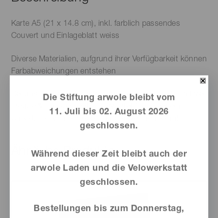
Karte A5 (21 x 14.8 cm), inkl. farblich passendes
Couvert und Einlageblatt weiss
Diverse Materialien, aufgrund ihrer Verfügbarkeit können
Farbabweichungen entstehen
Bei uns ist alles hundertprozent handgemacht – mit viel
Die Stiftung arwole bleibt vom
Freude & Engagement. Es erwartet Sie daher ein
11. Juli bis 02. August 2026
Unikat, das von der Abbildung abweichen kann!
geschlossen.
Ähnliche Produkte
Während dieser Zeit bleibt auch der
arwole Laden und die Velowerkstatt
geschlossen.
Bestellungen bis zum Donnerstag,