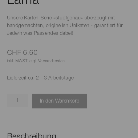
Unsere Karten-Serie «stupfgenau» überzeugt mit
handgemachten, originellen Unikaten - garantiert für
Jede/n was Passendes dabei!
CHF
6.60
inkl. MWST zzgl. Versandkosten
Lieferzeit ca. 2 – 3 Arbeitstage
Karte
In den Warenkorb
-
no
Drama
Lama
Beschreibung
Menge