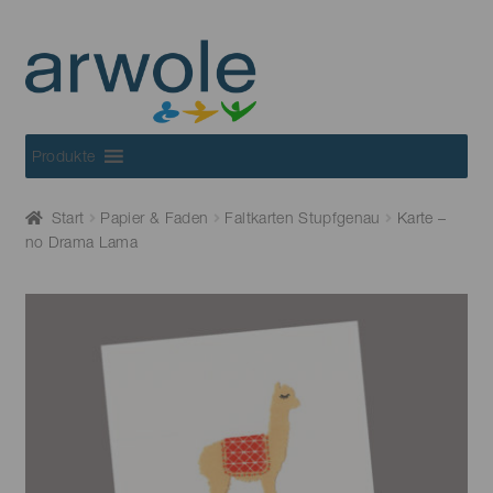
Skip
Skip
to
to
navigation
content
Produkte
Start
Papier & Faden
Faltkarten Stupfgenau
Karte –
no Drama Lama