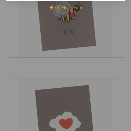
by HollerBox