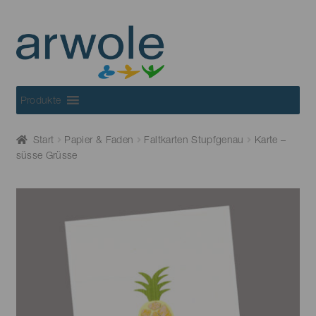
Skip
Skip
to
to
navigation
content
Produkte
Start
Papier & Faden
Faltkarten Stupfgenau
Karte –
süsse Grüsse