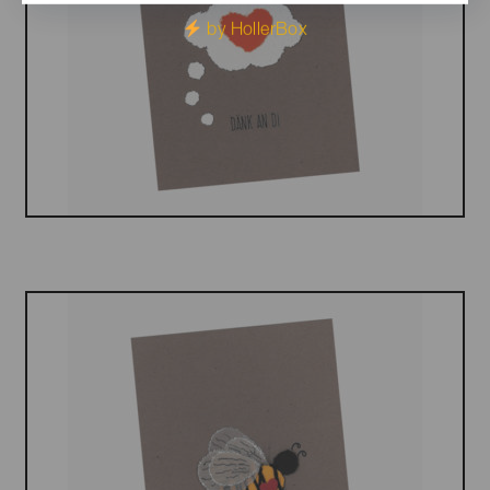
by HollerBox