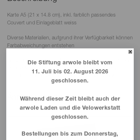
Karte A5 (21 x 14.8 cm), inkl. farblich passendes
Couvert und Einlageblatt weiss
Diverse Materialien, aufgrund ihrer Verfügbarkeit können
Farbabweichungen entstehen
Bei uns ist alles hundertprozent handgemacht – mit viel
Die Stiftung arwole bleibt vom
Freude & Engagement. Es erwartet Sie daher ein
11. Juli bis 02. August 2026
Unikat, das von der Abbildung abweichen kann!
geschlossen.
Ähnliche Produkte
Während dieser Zeit bleibt auch der
arwole Laden und die Velowerkstatt
geschlossen.
Bestellungen bis zum Donnerstag,