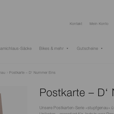
Kontakt
Mein Konto
amichlaus-Säcke
Bikes & mehr
Gutscheine
enau
Postkarte – D‘ Nummer Eins
Postkarte – D‘
Unsere Postkarten-Serie «stupfgenau» ü
Unikaten - garantiert für Jede/n was Pa