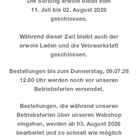
Die Stiftung arwole bleibt vom
11. Juli bis 02. August 2026
geschlossen.
Während dieser Zeit bleibt auch der
 Couvert (separat in div. Farben erhältlich)
arwole Laden und die Velowerkstatt
geschlossen.
gbarkeit können Farbabweichungen entstehen
Bestellungen bis zum Donnerstag, 09.07.26
cht – mit viel Freude & Engagement. Es erwartet Sie daher ei
12.00 Uhr werden noch vor unseren
Betriebsferien versendet.
Bestellungen, die während unseren
Betriebsferien über unseren Webshop
eingehen, werden ab
03. August 2026
Ähnliche Produkte
bearbeitet und so schnell wie möglich