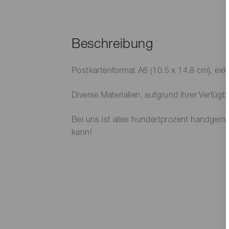
Beschreibung
Postkartenformat A6 (10.5 x 14.8 cm), exkl.
Diverse Materialien, aufgrund ihrer Verfü
Bei uns ist alles hundertprozent handgema
kann!