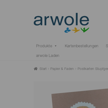
Skip
Skip
to
to
navigation
content
Produkte
Kartenbestellungen
S
arwole Laden
Start
Papier & Faden
Postkarten Stupfg