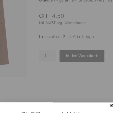
CHF
4.50
inkl. MWST zzgl. Versandkosten
Lieferzeit ca. 2 – 3 Arbeitstage
Postkarte
In den Warenkorb
-
D'
Nummer
Eins
Menge