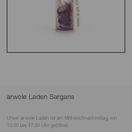
Dieses
Produkt
weist
mehrere
Varianten
auf.
arwole Laden Sargans
Die
Optionen
können
Unser arwole Laden ist am Mittwochnachmittag von
auf
13:00 bis 17:30 Uhr geöffnet.
der