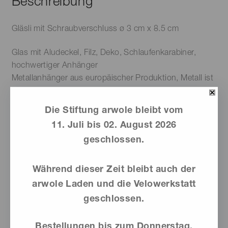
Beschreibung
Gläsli mit Schraubverschluss ø 3 cm x 8.5 cm
Glas mit Aludeckel, Filz, Deko, Schlaufenkarabiner,
hochwertiger Anhänger
Metallanhänger aus europäischer Produktion, Metall ist
Nickelfrei, Bleifrei, Cadmiumfrei
Die Stiftung arwole bleibt vom
Bei uns ist alles hundertprozent handgemacht – mit viel
11. Juli bis 02. August 2026
Freude & Engagement. Es erwartet Sie daher ein
geschlossen.
Unikat, das von der Abbildung abweichen kann!
Während dieser Zeit bleibt auch der
Ähnliche Produkte
arwole Laden und die Velowerkstatt
geschlossen.
Bestellungen bis zum Donnerstag,