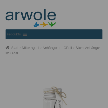
Skip
Skip
to
to
navigation
content
Produkte
Start
Mitbringsel
Anhänger im Gläsli
Stern-Anhänger
im Gläsli